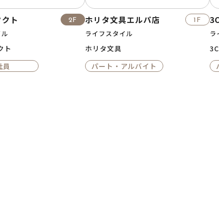
タクト
ホリタ文具エルパ店
3
2F
1F
イル
ライフスタイル
ラ
クト
ホリタ文具
3C
社員
パート・アルバイト